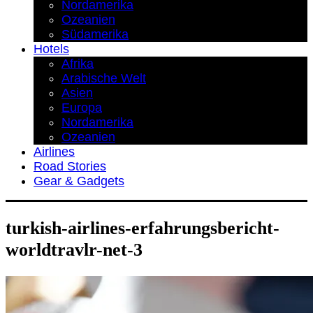
Nordamerika
Ozeanien
Südamerika
Hotels
Afrika
Arabische Welt
Asien
Europa
Nordamerika
Ozeanien
Airlines
Road Stories
Gear & Gadgets
turkish-airlines-erfahrungsbericht-
worldtravlr-net-3