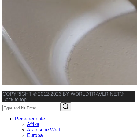
COPYRIGHT © 2012-2023 BY WORLDTRAVLR.NET®
Back to top
Search
Search
for:
Reiseberichte
Afrika
Arabische Welt
Europa