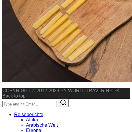
COPYRIGHT © 2012-2023 BY WORLDTRAVLR.NET®
Back to top
Search
Search
for:
Reiseberichte
Afrika
Arabische Welt
Europa