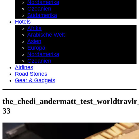
Nordamerika
Ozeanien
Südamerika
Hotels
Afrika
Arabische Welt
Asien
Europa
Nordamerika
Ozeanien
Airlines
Road Stories
Gear & Gadgets
the_chedi_andermatt_test_worldtravlr
33