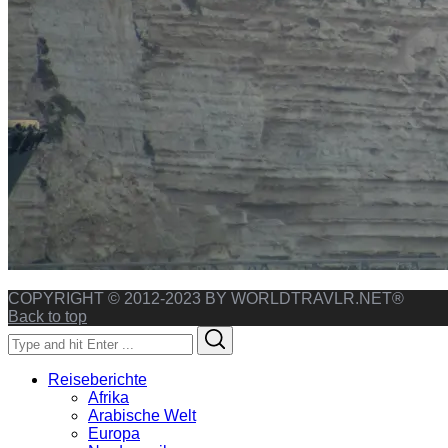
COPYRIGHT © 2012-2023 BY WORLDTRAVLR.NET®
Back to top
Search
Search
for:
Reiseberichte
Afrika
Arabische Welt
Europa