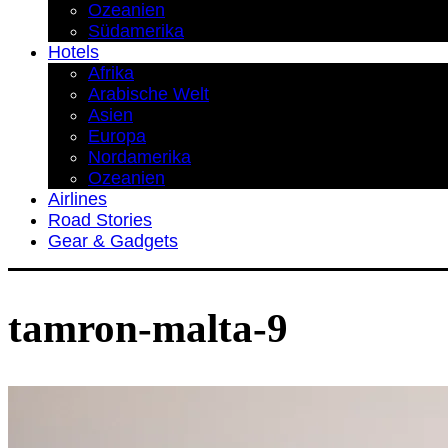
Ozeanien
Südamerika
Hotels
Afrika
Arabische Welt
Asien
Europa
Nordamerika
Ozeanien
Airlines
Road Stories
Gear & Gadgets
tamron-malta-9