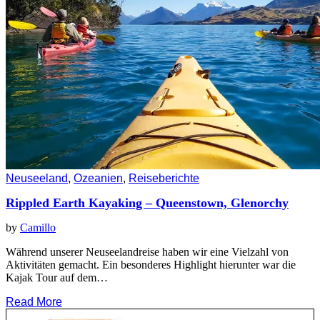
Neuseeland
,
Ozeanien
,
Reiseberichte
Rippled Earth Kayaking – Queenstown, Glenorchy
by
Camillo
Während unserer Neuseelandreise haben wir eine Vielzahl von
Aktivitäten gemacht. Ein besonderes Highlight hierunter war die
Kajak Tour auf dem…
Read More