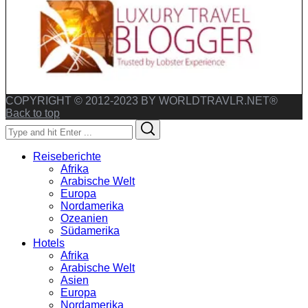
COPYRIGHT © 2012-2023 BY WORLDTRAVLR.NET®
Back to top
Search
Search
for:
Reiseberichte
Afrika
Arabische Welt
Europa
Nordamerika
Ozeanien
Südamerika
Hotels
Afrika
Arabische Welt
Asien
Europa
Nordamerika