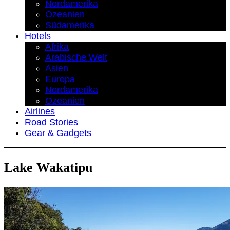
Nordamerika
Ozeanien
Südamerika
Hotels
Afrika
Arabische Welt
Asien
Europa
Nordamerika
Ozeanien
Airlines
Road Stories
Gear & Gadgets
Lake Wakatipu