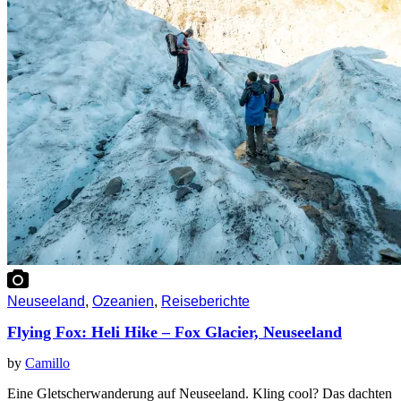
Neuseeland
,
Ozeanien
,
Reiseberichte
Flying Fox: Heli Hike – Fox Glacier, Neuseeland
by
Camillo
Eine Gletscherwanderung auf Neuseeland. Kling cool? Das dachten