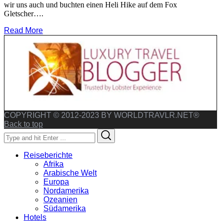
wir uns auch und buchten einen Heli Hike auf dem Fox
Gletscher….
Read More
COPYRIGHT © 2012-2023 BY WORLDTRAVLR.NET®
Back to top
Search
Search
for:
Reiseberichte
Afrika
Arabische Welt
Europa
Nordamerika
Ozeanien
Südamerika
Hotels