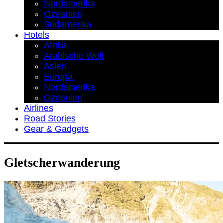
Nordamerika
Ozeanien
Südamerika
Hotels
Afrika
Arabische Welt
Asien
Europa
Nordamerika
Ozeanien
Airlines
Road Stories
Gear & Gadgets
Gletscherwanderung