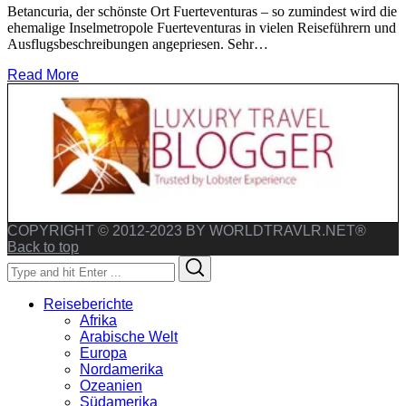
Betancuria, der schönste Ort Fuerteventuras – so zumindest wird die
ehemalige Inselmetropole Fuerteventuras in vielen Reiseführern und
Ausflugsbeschreibungen angepriesen. Sehr…
Read More
COPYRIGHT © 2012-2023 BY WORLDTRAVLR.NET®
Back to top
Search
Search
for:
Reiseberichte
Afrika
Arabische Welt
Europa
Nordamerika
Ozeanien
Südamerika