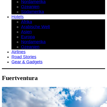
Nordamerika
Ozeanien
Südamerika
Hotels
Afrika
Arabische Welt
Asien
Europa
Nordamerika
Ozeanien
Airlines
Road Stories
Gear & Gadgets
Fuertventura