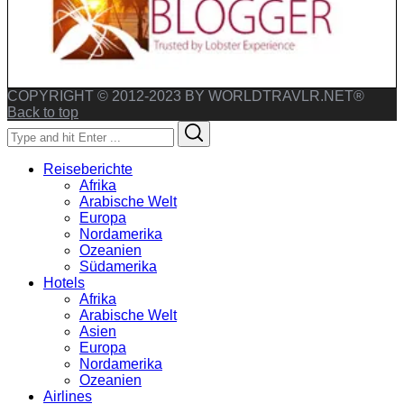
COPYRIGHT © 2012-2023 BY WORLDTRAVLR.NET®
Back to top
Search
Search
for:
Reiseberichte
Afrika
Arabische Welt
Europa
Nordamerika
Ozeanien
Südamerika
Hotels
Afrika
Arabische Welt
Asien
Europa
Nordamerika
Ozeanien
Airlines