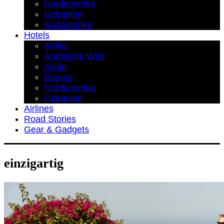
Nordamerika
Ozeanien
Südamerika
Hotels
Afrika
Arabische Welt
Asien
Europa
Nordamerika
Ozeanien
Airlines
Road Stories
Gear & Gadgets
einzigartig