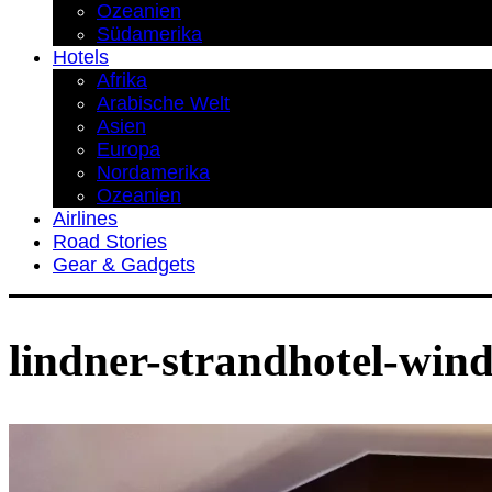
Ozeanien
Südamerika
Hotels
Afrika
Arabische Welt
Asien
Europa
Nordamerika
Ozeanien
Airlines
Road Stories
Gear & Gadgets
lindner-strandhotel-wind