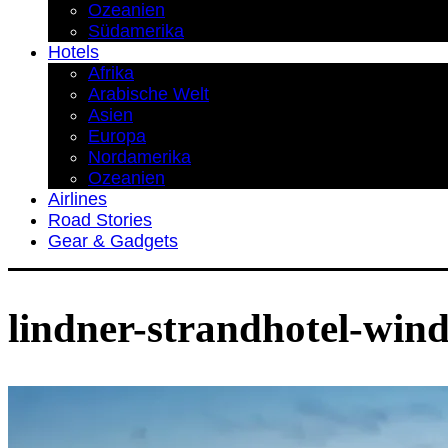
Ozeanien
Südamerika
Hotels
Afrika
Arabische Welt
Asien
Europa
Nordamerika
Ozeanien
Airlines
Road Stories
Gear & Gadgets
lindner-strandhotel-wind