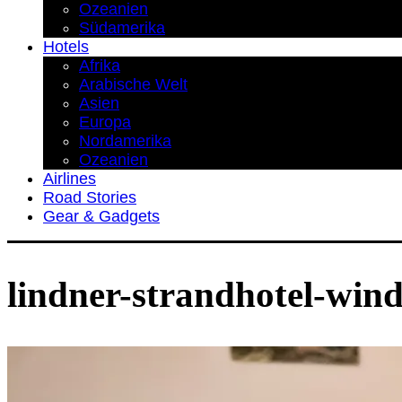
Ozeanien
Südamerika
Hotels
Afrika
Arabische Welt
Asien
Europa
Nordamerika
Ozeanien
Airlines
Road Stories
Gear & Gadgets
lindner-strandhotel-wind