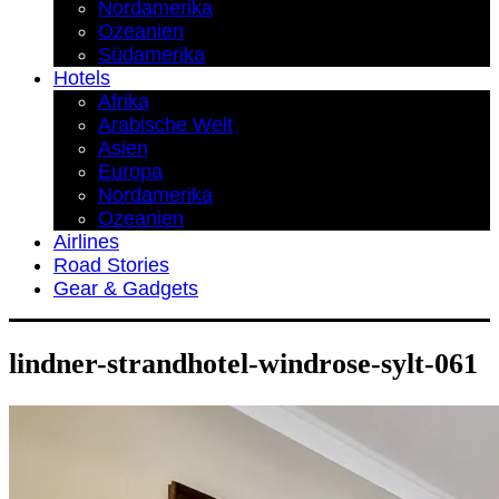
Nordamerika
Ozeanien
Südamerika
Hotels
Afrika
Arabische Welt
Asien
Europa
Nordamerika
Ozeanien
Airlines
Road Stories
Gear & Gadgets
lindner-strandhotel-windrose-sylt-061