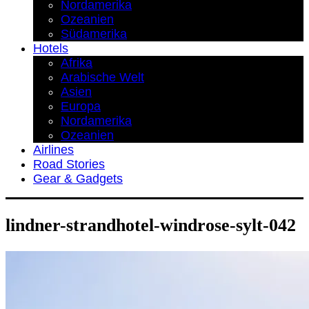
Nordamerika
Ozeanien
Südamerika
Hotels
Afrika
Arabische Welt
Asien
Europa
Nordamerika
Ozeanien
Airlines
Road Stories
Gear & Gadgets
lindner-strandhotel-windrose-sylt-042