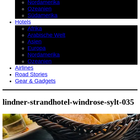
Nordamerika
Ozeanien
Südamerika
Hotels
Afrika
Arabische Welt
Asien
Europa
Nordamerika
Ozeanien
Airlines
Road Stories
Gear & Gadgets
lindner-strandhotel-windrose-sylt-035