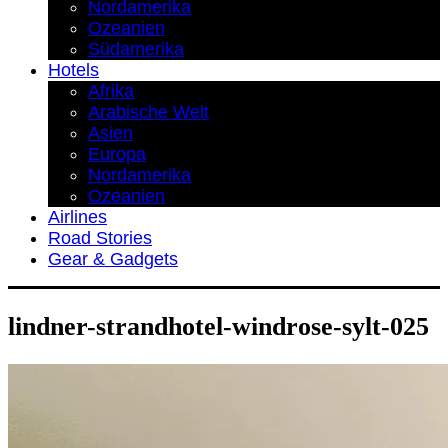
Nordamerika
Ozeanien
Südamerika
Hotels
Afrika
Arabische Welt
Asien
Europa
Nordamerika
Ozeanien
Airlines
Road Stories
Gear & Gadgets
lindner-strandhotel-windrose-sylt-025