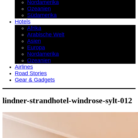
Nordamerika
Ozeanien
Südamerika
Hotels
Afrika
Arabische Welt
Asien
Europa
Nordamerika
Ozeanien
Airlines
Road Stories
Gear & Gadgets
lindner-strandhotel-windrose-sylt-012