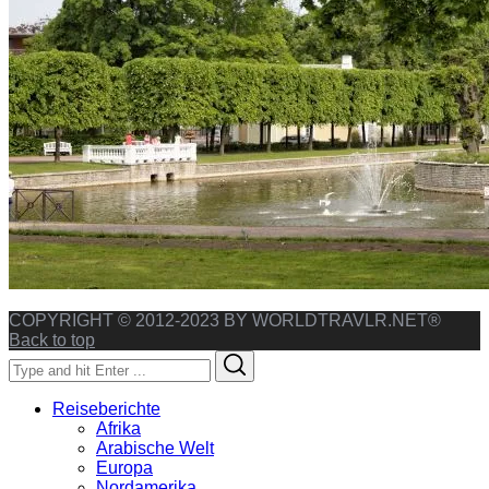
COPYRIGHT © 2012-2023 BY WORLDTRAVLR.NET®
Back to top
Search
Search
for:
Reiseberichte
Afrika
Arabische Welt
Europa
Nordamerika