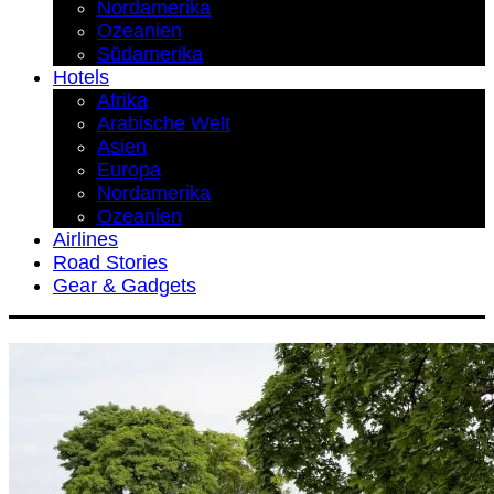
Nordamerika
Ozeanien
Südamerika
Hotels
Afrika
Arabische Welt
Asien
Europa
Nordamerika
Ozeanien
Airlines
Road Stories
Gear & Gadgets