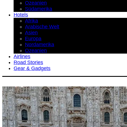
Ozeanien
Südamerika
Hotels
Afrika
Arabische Welt
Asien
Europa
Nordamerika
Ozeanien
Airlines
Road Stories
Gear & Gadgets