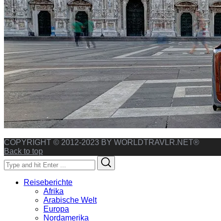
COPYRIGHT © 2012-2023 BY WORLDTRAVLR.NET®
Back to top
Search
Search
for:
Reiseberichte
Afrika
Arabische Welt
Europa
Nordamerika