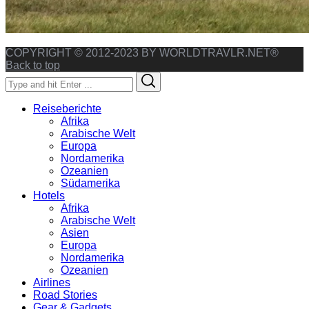
COPYRIGHT © 2012-2023 BY WORLDTRAVLR.NET®
Back to top
Search
Search
for:
Reiseberichte
Afrika
Arabische Welt
Europa
Nordamerika
Ozeanien
Südamerika
Hotels
Afrika
Arabische Welt
Asien
Europa
Nordamerika
Ozeanien
Airlines
Road Stories
Gear & Gadgets