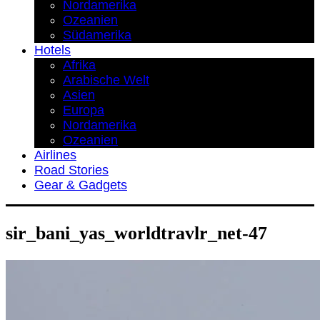
Nordamerika
Ozeanien
Südamerika
Hotels
Afrika
Arabische Welt
Asien
Europa
Nordamerika
Ozeanien
Airlines
Road Stories
Gear & Gadgets
sir_bani_yas_worldtravlr_net-47