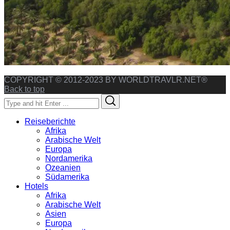
COPYRIGHT © 2012-2023 BY WORLDTRAVLR.NET®
Back to top
Search
Search
for:
Reiseberichte
Afrika
Arabische Welt
Europa
Nordamerika
Ozeanien
Südamerika
Hotels
Afrika
Arabische Welt
Asien
Europa