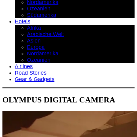
Nordamerika
Ozeanien
Südamerika
Hotels
Afrika
Arabische Welt
Asien
Europa
Nordamerika
Ozeanien
Airlines
Road Stories
Gear & Gadgets
OLYMPUS DIGITAL CAMERA