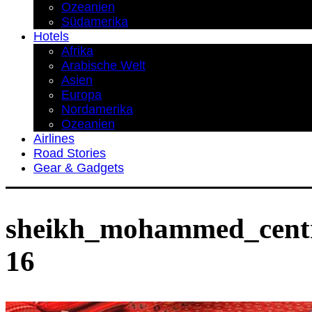
Ozeanien
Südamerika
Hotels
Afrika
Arabische Welt
Asien
Europa
Nordamerika
Ozeanien
Airlines
Road Stories
Gear & Gadgets
sheikh_mohammed_centre
16