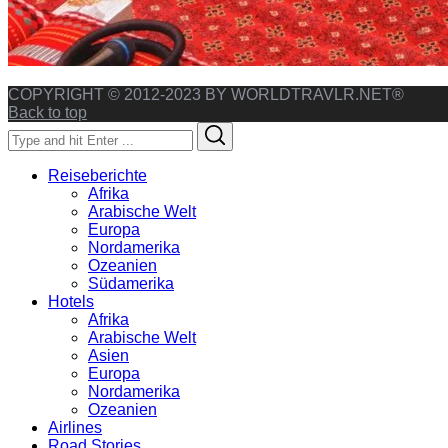
COPYRIGHT © 2012-2023 BY WORLDTRAVLR.NET®
Back to top
Search
Search
for:
Reiseberichte
Afrika
Arabische Welt
Europa
Nordamerika
Ozeanien
Südamerika
Hotels
Afrika
Arabische Welt
Asien
Europa
Nordamerika
Ozeanien
Airlines
Road Stories