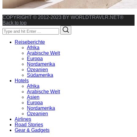
COPYRIGHT © 2012-2023 BY WORLDTRAVLR.NET®
Back to top
Search
Search
for:
Reiseberichte
Afrika
Arabische Welt
Europa
Nordamerika
Ozeanien
Südamerika
Hotels
Afrika
Arabische Welt
Asien
Europa
Nordamerika
Ozeanien
Airlines
Road Stories
Gear & Gadgets