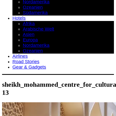
Nordamerika
Ozeanien
Südamerika
Hotels
Afrika
Arabische Welt
Asien
Europa
Nordamerika
Ozeanien
Airlines
Road Stories
Gear & Gadgets
sheikh_mohammed_centre_for_cultural
13