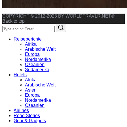
COPYRIGHT © 2012-2023 BY WORLDTRAVLR.NET®
Back to top
Search
Search
for:
Reiseberichte
Afrika
Arabische Welt
Europa
Nordamerika
Ozeanien
Südamerika
Hotels
Afrika
Arabische Welt
Asien
Europa
Nordamerika
Ozeanien
Airlines
Road Stories
Gear & Gadgets