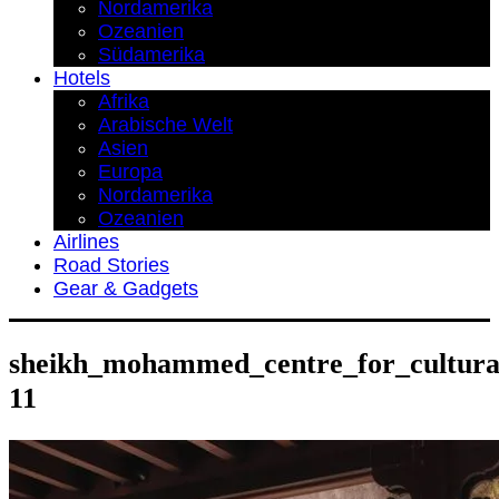
Nordamerika
Ozeanien
Südamerika
Hotels
Afrika
Arabische Welt
Asien
Europa
Nordamerika
Ozeanien
Airlines
Road Stories
Gear & Gadgets
sheikh_mohammed_centre_for_cultural
11