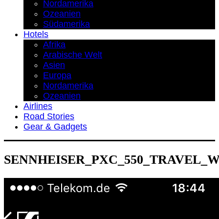
Nordamerika
Ozeanien
Südamerika
Hotels
Afrika
Arabische Welt
Asien
Europa
Nordamerika
Ozeanien
Airlines
Road Stories
Gear & Gadgets
SENNHEISER_PXC_550_TRAVEL_