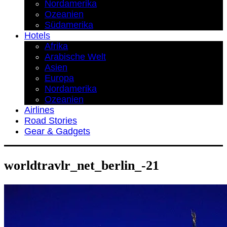
Nordamerika
Ozeanien
Südamerika
Hotels
Afrika
Arabische Welt
Asien
Europa
Nordamerika
Ozeanien
Airlines
Road Stories
Gear & Gadgets
worldtravlr_net_berlin_-21