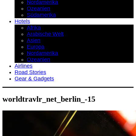
Nordamerika
Ozeanien
Südamerika
Hotels
Afrika
Arabische Welt
Asien
Europa
Nordamerika
Ozeanien
Airlines
Road Stories
Gear & Gadgets
worldtravlr_net_berlin_-15