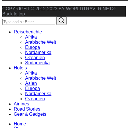
COPYRIGHT © 2012-2023 BY WORLDTRAVLR.NET®
Back to top
Search
Search
for:
Reiseberichte
Afrika
Arabische Welt
Europa
Nordamerika
Ozeanien
Südamerika
Hotels
Afrika
Arabische Welt
Asien
Europa
Nordamerika
Ozeanien
Airlines
Road Stories
Gear & Gadgets
Home