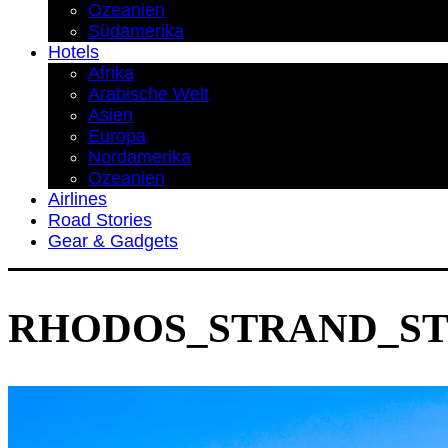
Ozeanien
Südamerika
Hotels
Afrika
Arabische Welt
Asien
Europa
Nordamerika
Ozeanien
Airlines
Road Stories
Gear & Gadgets
RHODOS_STRAND_ST