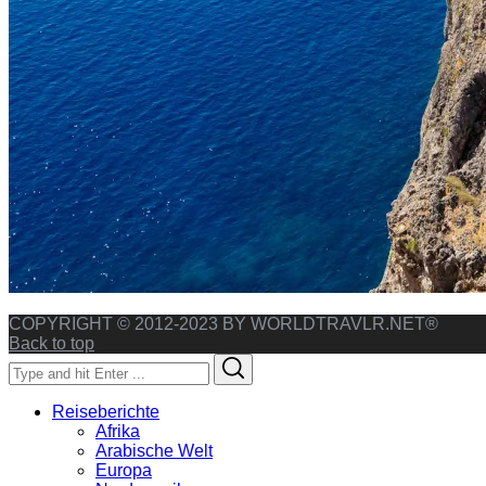
COPYRIGHT © 2012-2023 BY WORLDTRAVLR.NET®
Back to top
Search
Search
for:
Reiseberichte
Afrika
Arabische Welt
Europa