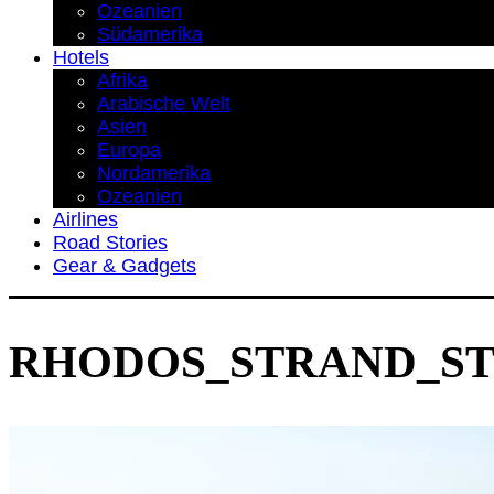
Ozeanien
Südamerika
Hotels
Afrika
Arabische Welt
Asien
Europa
Nordamerika
Ozeanien
Airlines
Road Stories
Gear & Gadgets
RHODOS_STRAND_ST