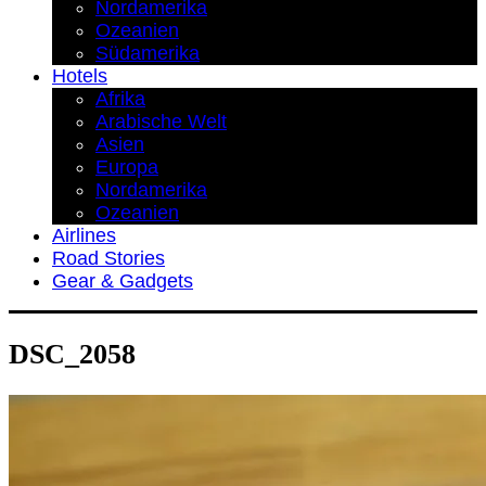
Nordamerika
Ozeanien
Südamerika
Hotels
Afrika
Arabische Welt
Asien
Europa
Nordamerika
Ozeanien
Airlines
Road Stories
Gear & Gadgets
DSC_2058