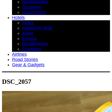
Nordamerika
Ozeanien
Südamerika
Hotels
Afrika
Arabische Welt
Asien
Europa
Nordamerika
Ozeanien
Airlines
Road Stories
Gear & Gadgets
DSC_2057