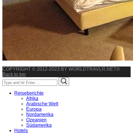
COPYRIGHT © 2012-2023 BY WORLDTRAVLR.NET®
Back to top
Search
Search
for:
Reiseberichte
Afrika
Arabische Welt
Europa
Nordamerika
Ozeanien
Südamerika
Hotels