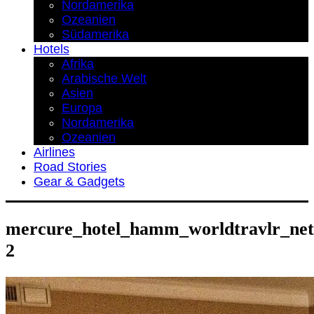
Nordamerika
Ozeanien
Südamerika
Hotels
Afrika
Arabische Welt
Asien
Europa
Nordamerika
Ozeanien
Airlines
Road Stories
Gear & Gadgets
mercure_hotel_hamm_worldtravlr_net
2