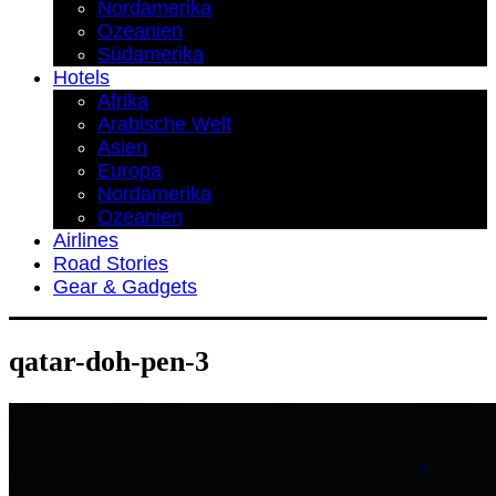
Nordamerika
Ozeanien
Südamerika
Hotels
Afrika
Arabische Welt
Asien
Europa
Nordamerika
Ozeanien
Airlines
Road Stories
Gear & Gadgets
qatar-doh-pen-3