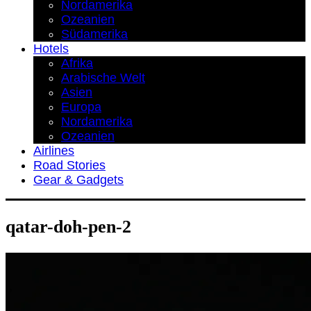
Nordamerika
Ozeanien
Südamerika
Hotels
Afrika
Arabische Welt
Asien
Europa
Nordamerika
Ozeanien
Airlines
Road Stories
Gear & Gadgets
qatar-doh-pen-2