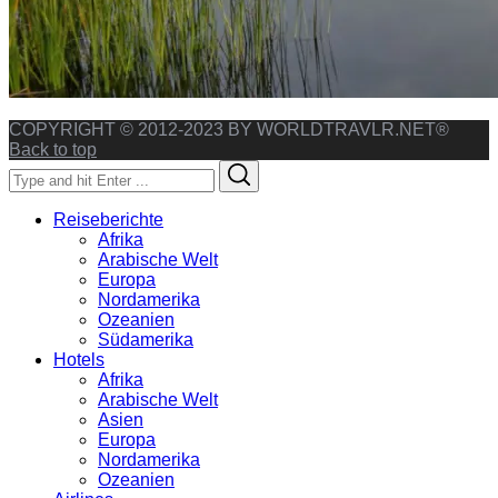
COPYRIGHT © 2012-2023 BY WORLDTRAVLR.NET®
Back to top
Search
Search
for:
Reiseberichte
Afrika
Arabische Welt
Europa
Nordamerika
Ozeanien
Südamerika
Hotels
Afrika
Arabische Welt
Asien
Europa
Nordamerika
Ozeanien