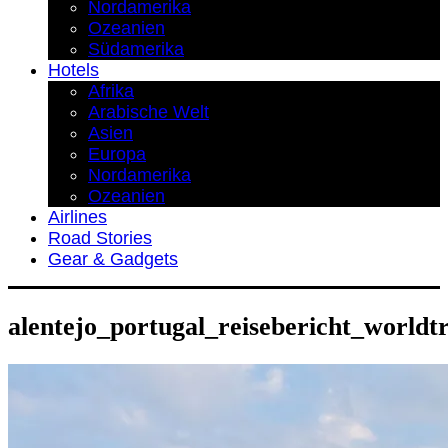
Nordamerika
Ozeanien
Südamerika
Hotels
Afrika
Arabische Welt
Asien
Europa
Nordamerika
Ozeanien
Airlines
Road Stories
Gear & Gadgets
alentejo_portugal_reisebericht_worldt