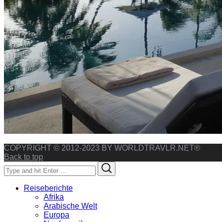
COPYRIGHT © 2012-2023 BY WORLDTRAVLR.NET®
Back to top
Search
Search
for:
Reiseberichte
Afrika
Arabische Welt
Europa