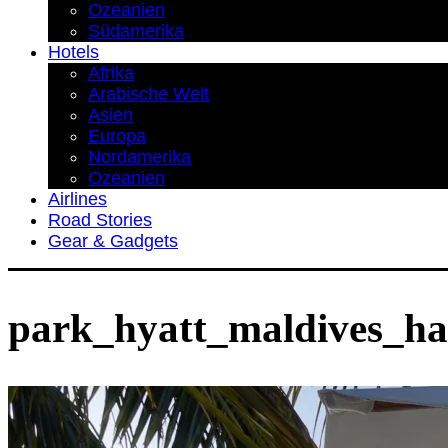
Ozeanien
Südamerika
Hotels
Afrika
Arabische Welt
Asien
Europa
Nordamerika
Ozeanien
Airlines
Road Stories
Gear & Gadgets
park_hyatt_maldives_ha