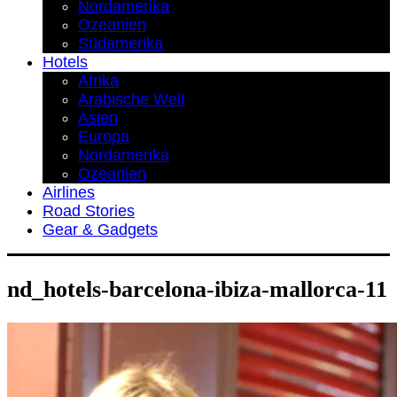
Nordamerika
Ozeanien
Südamerika
Hotels
Afrika
Arabische Welt
Asien
Europa
Nordamerika
Ozeanien
Airlines
Road Stories
Gear & Gadgets
nd_hotels-barcelona-ibiza-mallorca-11