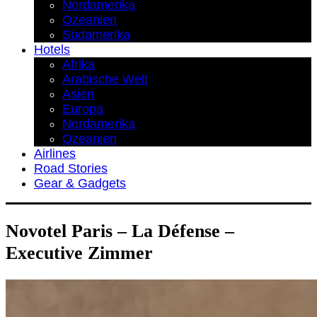
Nordamerika
Ozeanien
Südamerika
Hotels
Afrika
Arabische Welt
Asien
Europa
Nordamerika
Ozeanien
Airlines
Road Stories
Gear & Gadgets
Novotel Paris – La Défense –
Executive Zimmer