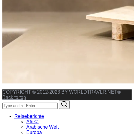
COPYRIGHT © 2012-2023 BY WORLDTRAVLR.NET®
Back to top
Search
Search
for:
Reiseberichte
Afrika
Arabische Welt
Europa