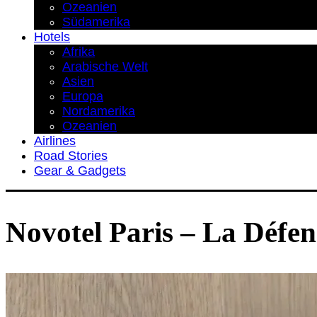
Ozeanien
Südamerika
Hotels
Afrika
Arabische Welt
Asien
Europa
Nordamerika
Ozeanien
Airlines
Road Stories
Gear & Gadgets
Novotel Paris – La Défe