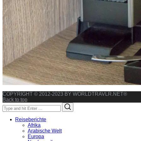
COPYRIGHT © 2012-2023 BY WORLDTRAVLR.NET®
Back to top
Search
Search
for:
Reiseberichte
Afrika
Arabische Welt
Europa