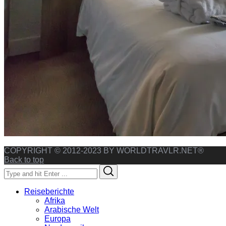
COPYRIGHT © 2012-2023 BY WORLDTRAVLR.NET®
Back to top
Search
Search
for:
Reiseberichte
Afrika
Arabische Welt
Europa