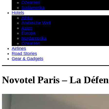
Ozeanien
Südamerika
Hotels
Afrika
Arabische Welt
Asien
Europa
Nordamerika
Ozeanien
Airlines
Road Stories
Gear & Gadgets
Novotel Paris – La Défe