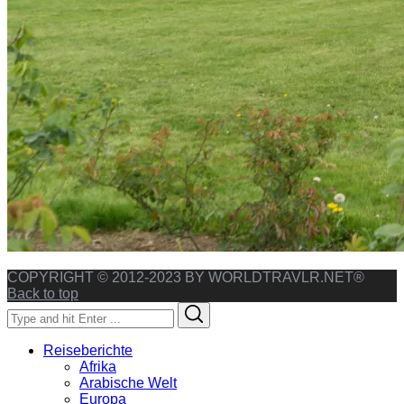
COPYRIGHT © 2012-2023 BY WORLDTRAVLR.NET®
Back to top
Search
Search
for:
Reiseberichte
Afrika
Arabische Welt
Europa