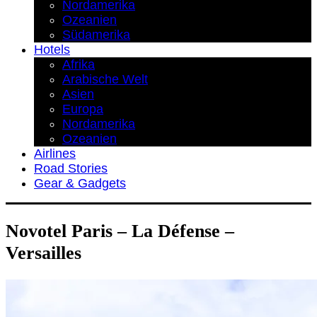
Nordamerika
Ozeanien
Südamerika
Hotels
Afrika
Arabische Welt
Asien
Europa
Nordamerika
Ozeanien
Airlines
Road Stories
Gear & Gadgets
Novotel Paris – La Défense –
Versailles