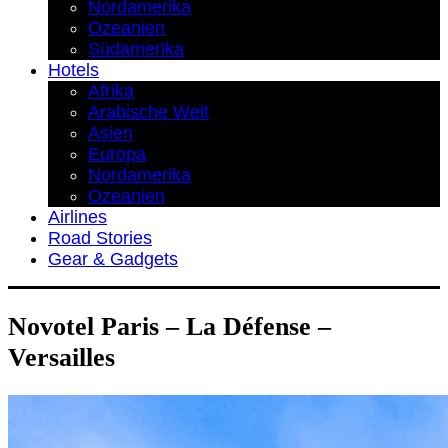
Nordamerika
Ozeanien
Südamerika
Hotels
Afrika
Arabische Welt
Asien
Europa
Nordamerika
Ozeanien
Airlines
Road Stories
Gear & Gadgets
Novotel Paris – La Défense –
Versailles