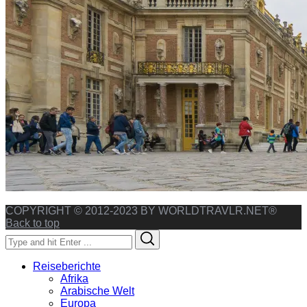
COPYRIGHT © 2012-2023 BY WORLDTRAVLR.NET®
Back to top
Search
Search
for:
Reiseberichte
Afrika
Arabische Welt
Europa