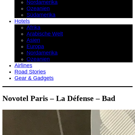
Nordamerika
Ozeanien
Südamerika
Hotels
Afrika
Arabische Welt
Asien
Europa
Nordamerika
Ozeanien
Airlines
Road Stories
Gear & Gadgets
Novotel Paris – La Défense – Bad