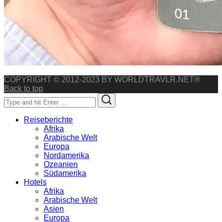
COPYRIGHT © 2012-2023 BY WORLDTRAVLR.NET®
Back to top
Search
Search
for:
Reiseberichte
Afrika
Arabische Welt
Europa
Nordamerika
Ozeanien
Südamerika
Hotels
Afrika
Arabische Welt
Asien
Europa