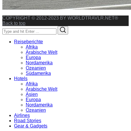
COPYRIGHT © 2012-2023 BY WORLDTRAVLR.NET®
Back to top
Search
Search
for:
Reiseberichte
Afrika
Arabische Welt
Europa
Nordamerika
Ozeanien
Südamerika
Hotels
Afrika
Arabische Welt
Asien
Europa
Nordamerika
Ozeanien
Airlines
Road Stories
Gear & Gadgets