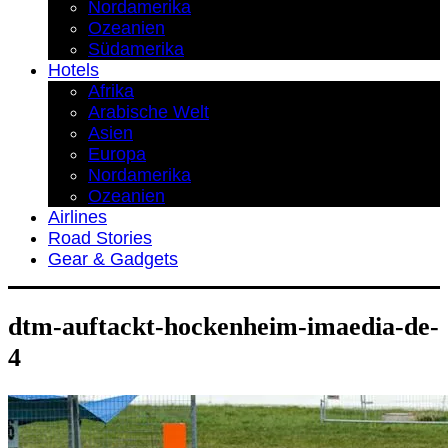
Nordamerika
Ozeanien
Südamerika
Hotels
Afrika
Arabische Welt
Asien
Europa
Nordamerika
Ozeanien
Airlines
Road Stories
Gear & Gadgets
dtm-auftackt-hockenheim-imaedia-de-
4