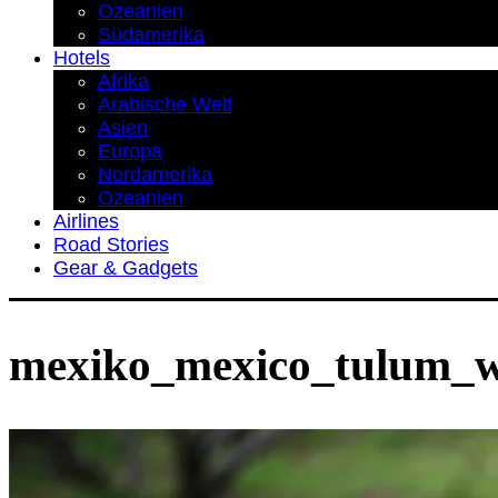
Ozeanien
Südamerika
Hotels
Afrika
Arabische Welt
Asien
Europa
Nordamerika
Ozeanien
Airlines
Road Stories
Gear & Gadgets
mexiko_mexico_tulum_w