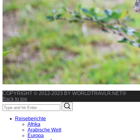
COPYRIGHT © 2012-2023 BY WORLDTRAVLR.NET®
Back to top
Search
Search
for:
Reiseberichte
Afrika
Arabische Welt
Europa