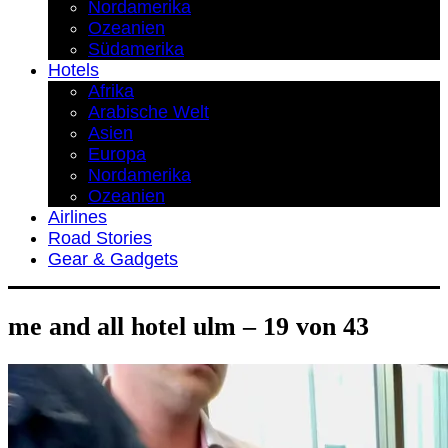
Nordamerika
Ozeanien
Südamerika
Hotels
Afrika
Arabische Welt
Asien
Europa
Nordamerika
Ozeanien
Airlines
Road Stories
Gear & Gadgets
me and all hotel ulm – 19 von 43