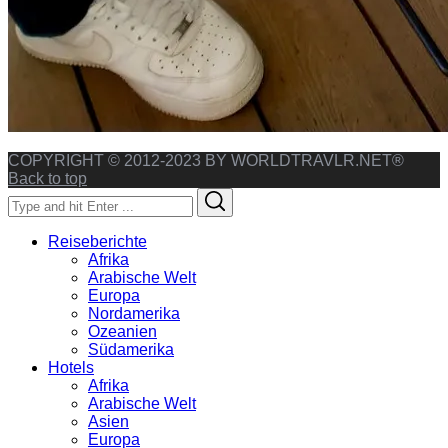
COPYRIGHT © 2012-2023 BY WORLDTRAVLR.NET®
Back to top
Search
Search
for:
Reiseberichte
Afrika
Arabische Welt
Europa
Nordamerika
Ozeanien
Südamerika
Hotels
Afrika
Arabische Welt
Asien
Europa