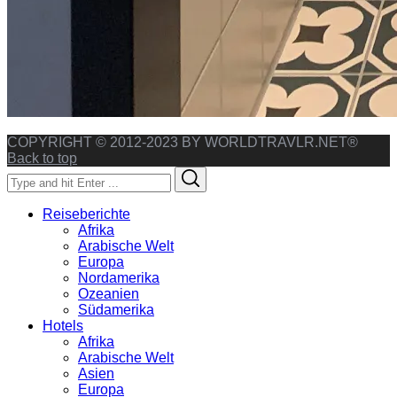
COPYRIGHT © 2012-2023 BY WORLDTRAVLR.NET®
Back to top
Search
Search
for:
Reiseberichte
Afrika
Arabische Welt
Europa
Nordamerika
Ozeanien
Südamerika
Hotels
Afrika
Arabische Welt
Asien
Europa