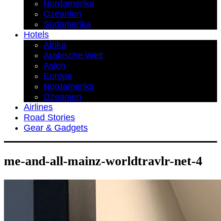
Nordamerika
Ozeanien
Südamerika
Hotels
Afrika
Arabische Welt
Asien
Europa
Nordamerika
Ozeanien
Airlines
Road Stories
Gear & Gadgets
me-and-all-mainz-worldtravlr-net-4