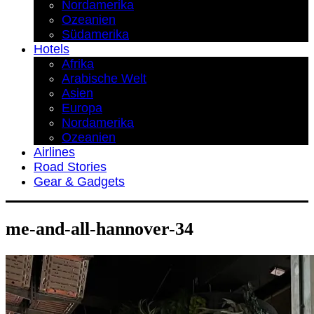
Nordamerika
Ozeanien
Südamerika
Hotels
Afrika
Arabische Welt
Asien
Europa
Nordamerika
Ozeanien
Airlines
Road Stories
Gear & Gadgets
me-and-all-hannover-34