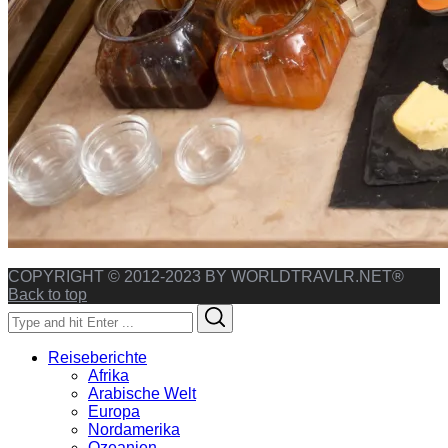
COPYRIGHT © 2012-2023 BY WORLDTRAVLR.NET®
Back to top
Search
Search
for:
Reiseberichte
Afrika
Arabische Welt
Europa
Nordamerika
Ozeanien