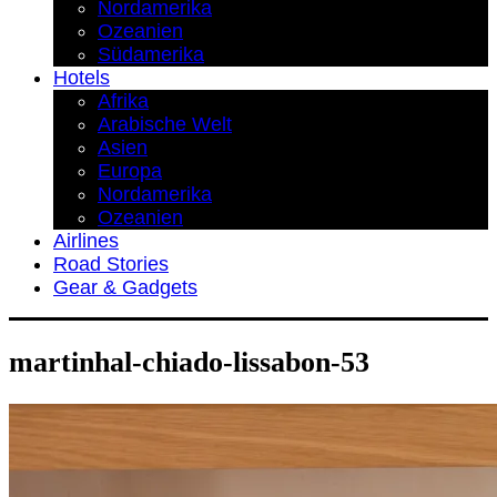
Nordamerika
Ozeanien
Südamerika
Hotels
Afrika
Arabische Welt
Asien
Europa
Nordamerika
Ozeanien
Airlines
Road Stories
Gear & Gadgets
martinhal-chiado-lissabon-53