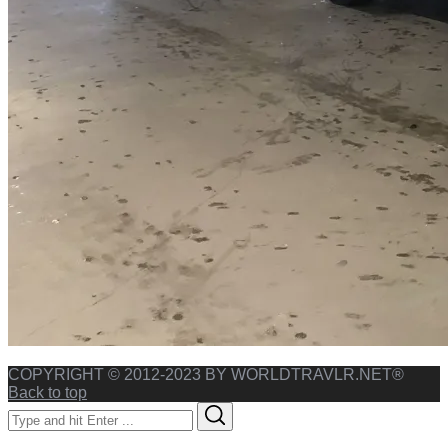
COPYRIGHT © 2012-2023 BY WORLDTRAVLR.NET®
Back to top
Search
Search
for: