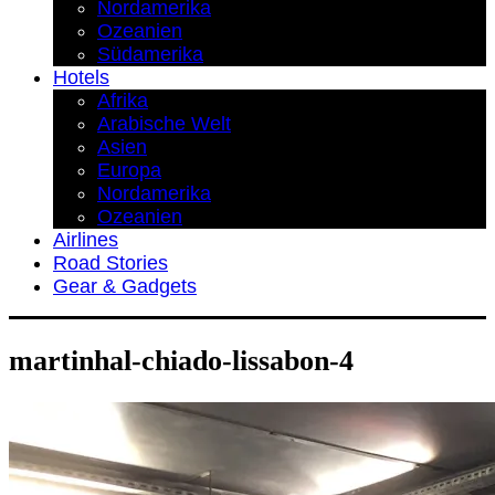
Nordamerika
Ozeanien
Südamerika
Hotels
Afrika
Arabische Welt
Asien
Europa
Nordamerika
Ozeanien
Airlines
Road Stories
Gear & Gadgets
martinhal-chiado-lissabon-4