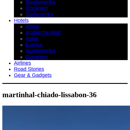
Nordamerika
Ozeanien
Südamerika
Hotels
Afrika
Arabische Welt
Asien
Europa
Nordamerika
Ozeanien
Airlines
Road Stories
Gear & Gadgets
martinhal-chiado-lissabon-36